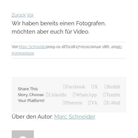
Zurück
Vor
Wir haben bereits einen Fotografen,
möchten aber euch für Video.
Von
Marc Schneider
|
2019-01-18T11:08:27+01:00
Januar 18th, 2019
|
0
Kommentare
Facebook
X
Reddit
Share This
LinkedIn
WhatsApp
Tumblr
Story, Choose
Your Platform!
Pinterest
Vk
E-Mail
Über den Autor:
Marc Schneider