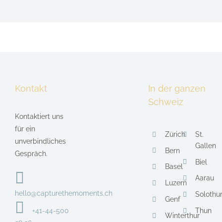
Kontakt
In der ganzen
Schweiz
Kontaktiert uns
für ein
Zürich
St.
unverbindliches
Gallen
Bern
Gespräch.
Biel
Basel
Aarau
Luzern
hello@capturethemoments.ch
Solothu
Genf
+41-44-500
Thun
Winterthur