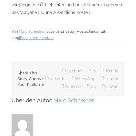
vorgängig die Örtlichkeiten und besprechen zusammen
das Vorgehen. Ohne zusätzliche Kosten.
Von
Marc Schneider
|
2019-01-14T18:22:37+01:00
Januar 14th,
2019
|
Foto
|
0 Kommentare
Facebook
X
Reddit
Share This
LinkedIn
WhatsApp
Tumblr
Story, Choose
Your Platform!
Pinterest
Vk
E-Mail
Über den Autor:
Marc Schneider