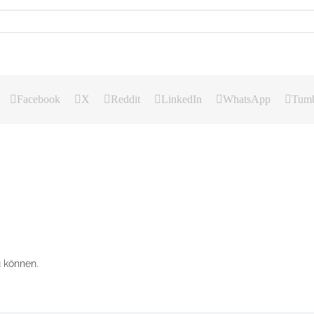
Facebook
X
Reddit
LinkedIn
WhatsApp
Tumb
 können.