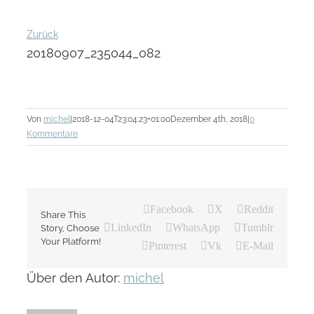
Zurück
20180907_235044_082
Von
michel
|
2018-12-04T23:04:23+01:00
Dezember 4th, 2018
|
0
Kommentare
Facebook
X
Reddit
Share This
LinkedIn
WhatsApp
Tumblr
Story, Choose
Your Platform!
Pinterest
Vk
E-Mail
Über den Autor:
michel