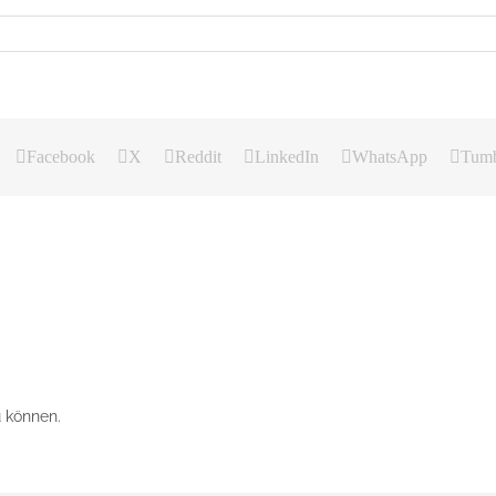
Facebook
X
Reddit
LinkedIn
WhatsApp
Tumb
 können.