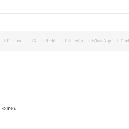
Facebook
X
Reddit
LinkedIn
WhatsApp
Tumb
 können.