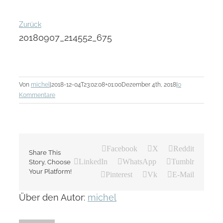
Zurück
20180907_214552_675
Von
michel
|
2018-12-04T23:02:08+01:00
Dezember 4th, 2018
|
0
Kommentare
Facebook
X
Reddit
Share This
LinkedIn
WhatsApp
Tumblr
Story, Choose
Your Platform!
Pinterest
Vk
E-Mail
Über den Autor:
michel