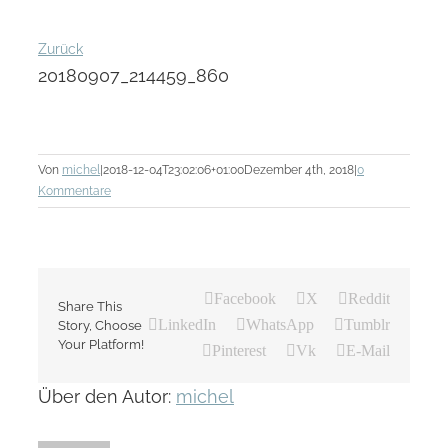
Zurück
20180907_214459_860
Von
michel
|
2018-12-04T23:02:06+01:00
Dezember 4th, 2018
|
0
Kommentare
Facebook
X
Reddit
Share This
LinkedIn
WhatsApp
Tumblr
Story, Choose
Your Platform!
Pinterest
Vk
E-Mail
Über den Autor:
michel