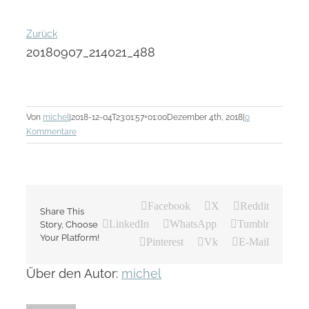
Zurück
20180907_214021_488
Von
michel
|
2018-12-04T23:01:57+01:00
Dezember 4th, 2018
|
0
Kommentare
Facebook
X
Reddit
Share This
LinkedIn
WhatsApp
Tumblr
Story, Choose
Your Platform!
Pinterest
Vk
E-Mail
Über den Autor:
michel