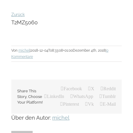
Zurück
T2MZ5060
Von
michel
|
2018-12-04T08:33:08+01:00
Dezember 4th, 2018
|
0
Kommentare
Facebook
X
Reddit
Share This
LinkedIn
WhatsApp
Tumblr
Story, Choose
Your Platform!
Pinterest
Vk
E-Mail
Über den Autor:
michel