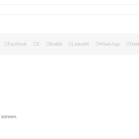
Facebook
X
Reddit
LinkedIn
WhatsApp
Tumb
 können.