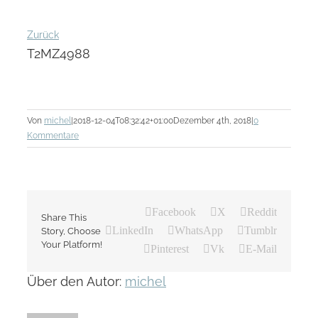
Zurück
T2MZ4988
Von
michel
|
2018-12-04T08:32:42+01:00
Dezember 4th, 2018
|
0
Kommentare
Facebook
X
Reddit
Share This
LinkedIn
WhatsApp
Tumblr
Story, Choose
Your Platform!
Pinterest
Vk
E-Mail
Über den Autor:
michel