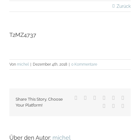
Zurück
T2MZ4737
Von
michel
|
Dezember 4th, 2018
|
0 Kommentare
Facebook
X
Reddit
LinkedIn
WhatsApp
Tumblr
Share This Story, Choose
Your Platform!
Pinterest
Vk
E-
Mail
Über den Autor:
michel