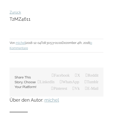
Zurück
T2MZ4611
Von
michel
|
2018-12-04T08:30:53+01:00
Dezember 4th, 2018
|
0
Kommentare
Facebook
X
Reddit
Share This
LinkedIn
WhatsApp
Tumblr
Story, Choose
Your Platform!
Pinterest
Vk
E-Mail
Über den Autor:
michel