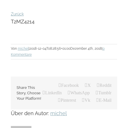
Zurück
T2MZ4214
Von
michel
|
2018-12-04T08:28:56+01:00
Dezember 4th, 2018
|
0
Kommentare
Facebook
X
Reddit
Share This
LinkedIn
WhatsApp
Tumblr
Story, Choose
Your Platform!
Pinterest
Vk
E-Mail
Über den Autor:
michel