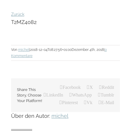
Zurück
T2MZ4082
Von
michel
|
2018-12-04T08:27:56+01:00
Dezember 4th, 2018
|
0
Kommentare
Facebook
X
Reddit
Share This
LinkedIn
WhatsApp
Tumblr
Story, Choose
Your Platform!
Pinterest
Vk
E-Mail
Über den Autor:
michel