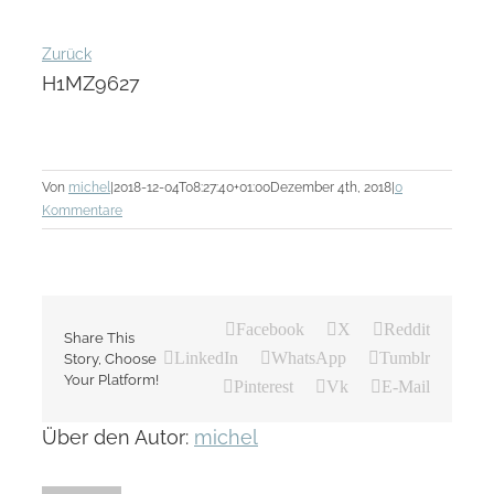
Zurück
H1MZ9627
Von
michel
|
2018-12-04T08:27:40+01:00
Dezember 4th, 2018
|
0
Kommentare
Facebook
X
Reddit
Share This
LinkedIn
WhatsApp
Tumblr
Story, Choose
Your Platform!
Pinterest
Vk
E-Mail
Über den Autor:
michel