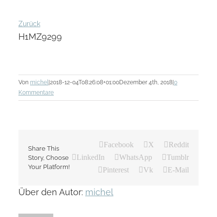
Zurück
H1MZ9299
Von
michel
|
2018-12-04T08:26:08+01:00
Dezember 4th, 2018
|
0
Kommentare
Facebook
X
Reddit
Share This
LinkedIn
WhatsApp
Tumblr
Story, Choose
Your Platform!
Pinterest
Vk
E-Mail
Über den Autor:
michel