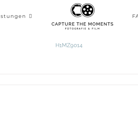
istungen
F
H1MZ9014