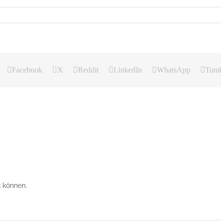
Facebook
X
Reddit
LinkedIn
WhatsApp
Tumb
 können.