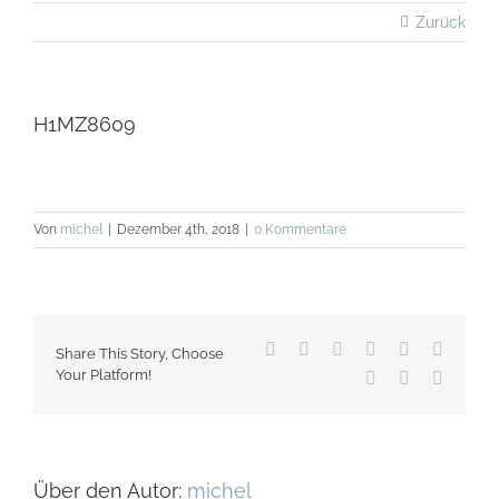
Zurück
H1MZ8609
Von
michel
|
Dezember 4th, 2018
|
0 Kommentare
Facebook
X
Reddit
LinkedIn
WhatsApp
Tumblr
Share This Story, Choose
Your Platform!
Pinterest
Vk
E-
Mail
Über den Autor:
michel