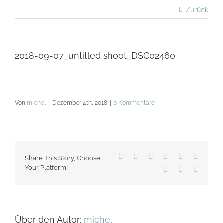
Zurück
2018-09-07_untitled shoot_DSC02460
Von
michel
|
Dezember 4th, 2018
|
0 Kommentare
Facebook
X
Reddit
LinkedIn
WhatsApp
Tumblr
Share This Story, Choose
Your Platform!
Pinterest
Vk
E-
Mail
Über den Autor:
michel