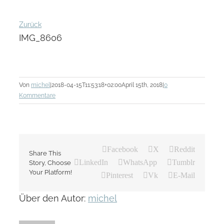
Zurück
IMG_8606
Von
michel
|
2018-04-15T11:53:18+02:00
April 15th, 2018
|
0
Kommentare
Facebook
X
Reddit
Share This
LinkedIn
WhatsApp
Tumblr
Story, Choose
Your Platform!
Pinterest
Vk
E-Mail
Über den Autor:
michel