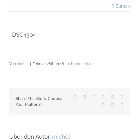
Zurück
_DSC4304
Von
michel
|
Februar 28th, 2018
|
0 Kommentare
Facebook
X
Reddit
LinkedIn
WhatsApp
Tumblr
Share This Story, Choose
Your Platform!
Pinterest
Vk
E-
Mail
Über den Autor:
michel