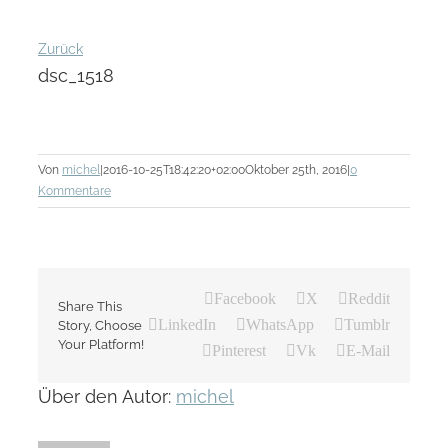
Zurück
dsc_1518
Von
michel
|
2016-10-25T18:42:20+02:00
Oktober 25th, 2016
|
0
Kommentare
Facebook
X
Reddit
Share This
LinkedIn
WhatsApp
Tumblr
Story, Choose
Your Platform!
Pinterest
Vk
E-Mail
Über den Autor:
michel