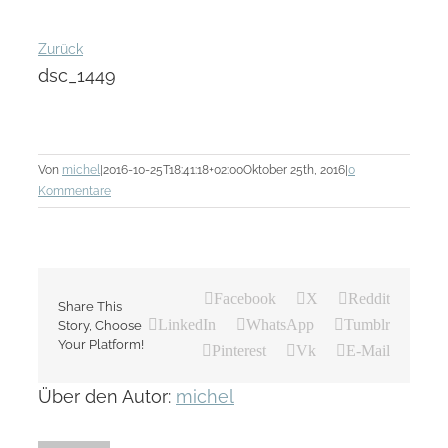
Zurück
dsc_1449
Von
michel
|
2016-10-25T18:41:18+02:00
Oktober 25th, 2016
|
0
Kommentare
Facebook
X
Reddit
Share This
LinkedIn
WhatsApp
Tumblr
Story, Choose
Your Platform!
Pinterest
Vk
E-Mail
Über den Autor:
michel