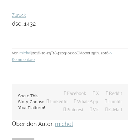
Zurück
dsc_1432
Von
michel
|
2016-10-25T18:41:09+02:00
Oktober 25th, 2016
|
0
Kommentare
Facebook
X
Reddit
Share This
LinkedIn
WhatsApp
Tumblr
Story, Choose
Your Platform!
Pinterest
Vk
E-Mail
Über den Autor:
michel