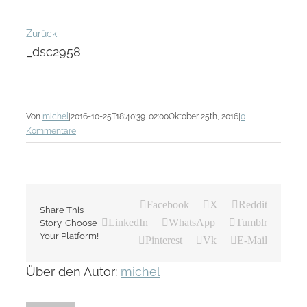
Zurück
_dsc2958
Von
michel
|
2016-10-25T18:40:39+02:00
Oktober 25th, 2016
|
0
Kommentare
Facebook
X
Reddit
Share This
LinkedIn
WhatsApp
Tumblr
Story, Choose
Your Platform!
Pinterest
Vk
E-Mail
Über den Autor:
michel