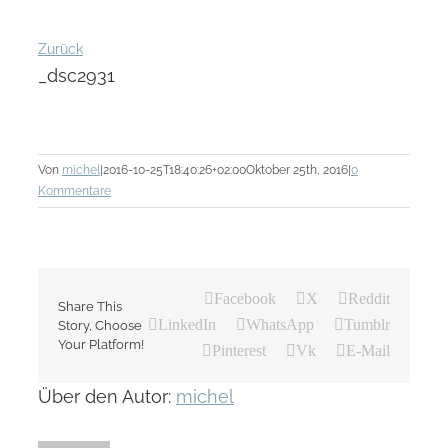
Zurück
_dsc2931
Von
michel
|
2016-10-25T18:40:26+02:00
Oktober 25th, 2016
|
0
Kommentare
Facebook
X
Reddit
Share This
LinkedIn
WhatsApp
Tumblr
Story, Choose
Your Platform!
Pinterest
Vk
E-Mail
Über den Autor:
michel