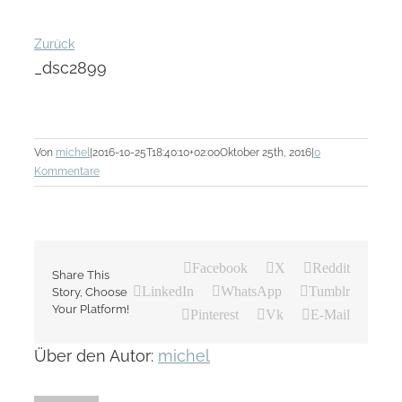
Zurück
_dsc2899
Von
michel
|
2016-10-25T18:40:10+02:00
Oktober 25th, 2016
|
0
Kommentare
Facebook
X
Reddit
Share This
LinkedIn
WhatsApp
Tumblr
Story, Choose
Your Platform!
Pinterest
Vk
E-Mail
Über den Autor:
michel