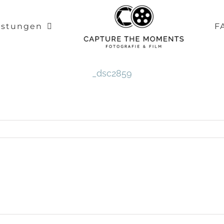
istungen
F
_dsc2859