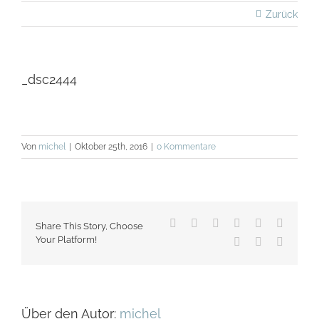
Zurück
_dsc2444
Von
michel
|
Oktober 25th, 2016
|
0 Kommentare
Facebook
X
Reddit
LinkedIn
WhatsApp
Tumblr
Share This Story, Choose
Your Platform!
Pinterest
Vk
E-
Mail
Über den Autor:
michel