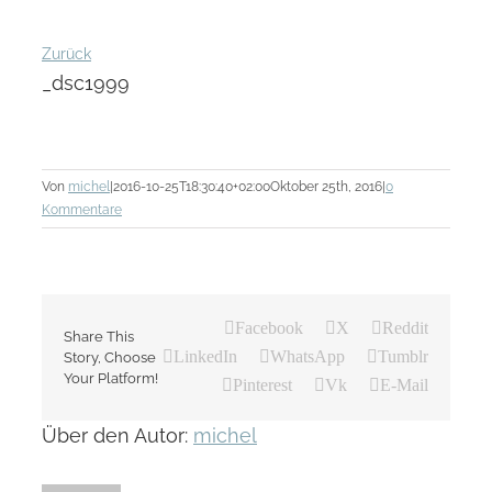
Zurück
_dsc1999
Von
michel
|
2016-10-25T18:30:40+02:00
Oktober 25th, 2016
|
0
Kommentare
Facebook
X
Reddit
Share This
LinkedIn
WhatsApp
Tumblr
Story, Choose
Your Platform!
Pinterest
Vk
E-Mail
Über den Autor:
michel