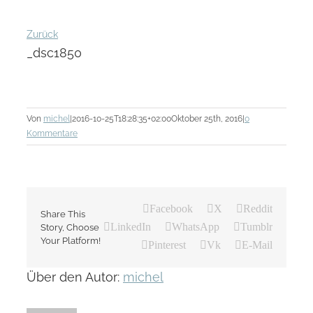
Zurück
_dsc1850
Von
michel
|
2016-10-25T18:28:35+02:00
Oktober 25th, 2016
|
0
Kommentare
Facebook
X
Reddit
Share This
LinkedIn
WhatsApp
Tumblr
Story, Choose
Your Platform!
Pinterest
Vk
E-Mail
Über den Autor:
michel