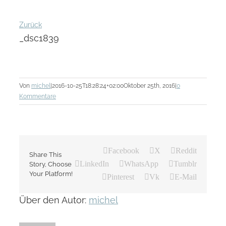
Zurück
_dsc1839
Von
michel
|
2016-10-25T18:28:24+02:00
Oktober 25th, 2016
|
0
Kommentare
Facebook
X
Reddit
Share This
LinkedIn
WhatsApp
Tumblr
Story, Choose
Your Platform!
Pinterest
Vk
E-Mail
Über den Autor:
michel