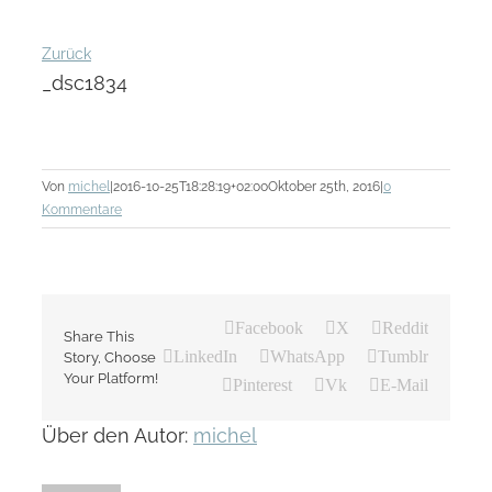
Zurück
_dsc1834
Von
michel
|
2016-10-25T18:28:19+02:00
Oktober 25th, 2016
|
0
Kommentare
Facebook
X
Reddit
Share This
LinkedIn
WhatsApp
Tumblr
Story, Choose
Your Platform!
Pinterest
Vk
E-Mail
Über den Autor:
michel