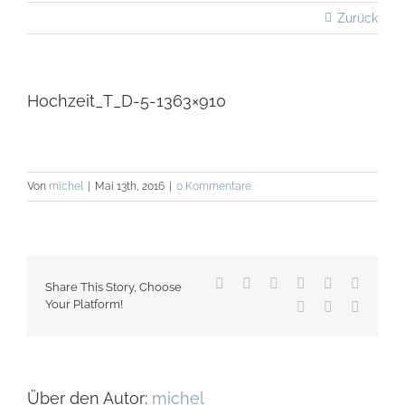
Zurück
Hochzeit_T_D-5-1363×910
Von
michel
|
Mai 13th, 2016
|
0 Kommentare
Facebook
X
Reddit
LinkedIn
WhatsApp
Tumblr
Share This Story, Choose
Your Platform!
Pinterest
Vk
E-
Mail
Über den Autor:
michel