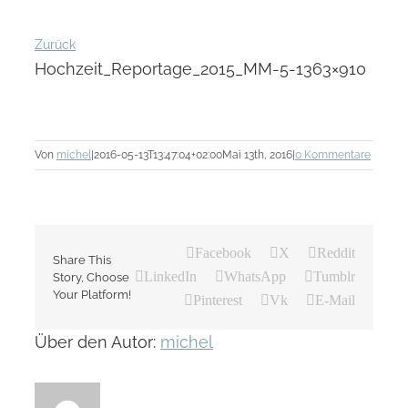
Zurück
Hochzeit_Reportage_2015_MM-5-1363×910
Von
michel
|
2016-05-13T13:47:04+02:00
Mai 13th, 2016
|
0 Kommentare
Facebook
X
Reddit
Share This
LinkedIn
WhatsApp
Tumblr
Story, Choose
Your Platform!
Pinterest
Vk
E-Mail
Über den Autor:
michel