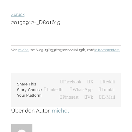
Zurück
20150912-_D801615
Von
michel
|
2016-05-13T13:38:03+02:00
Mai 13th, 2016
|
0 Kommentare
Facebook
X
Reddit
Share This
LinkedIn
WhatsApp
Tumblr
Story, Choose
Your Platform!
Pinterest
Vk
E-Mail
Über den Autor:
michel