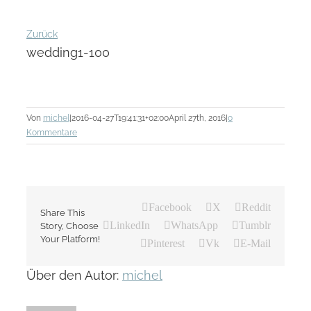
Zurück
wedding1-100
Von
michel
|
2016-04-27T19:41:31+02:00
April 27th, 2016
|
0
Kommentare
Facebook
X
Reddit
Share This
LinkedIn
WhatsApp
Tumblr
Story, Choose
Your Platform!
Pinterest
Vk
E-Mail
Über den Autor:
michel