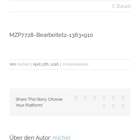
Zurück
MZP7728-Bearbeitet2-1363×910
Von
michel
|
April 27th, 2016
|
0 Kommentare
Facebook
X
Reddit
LinkedIn
WhatsApp
Tumblr
Share This Story, Choose
Your Platform!
Pinterest
Vk
E-
Mail
Über den Autor:
michel