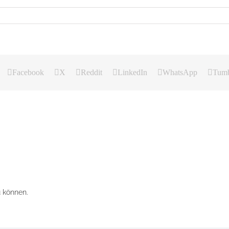
Facebook
X
Reddit
LinkedIn
WhatsApp
Tumb
 können.