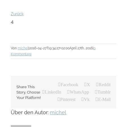
Zurück
4
Von
michel
|
2016-04-27T19:34:27+02:00
April 27th, 2016
|
0
Kommentare
Facebook
X
Reddit
Share This
LinkedIn
WhatsApp
Tumblr
Story, Choose
Your Platform!
Pinterest
Vk
E-Mail
Über den Autor:
michel