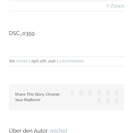
Zurück
DSC_0359
Von
michel
|
April 27th, 2016
|
0 Kommentare
Facebook
X
Reddit
LinkedIn
WhatsApp
Tumblr
Share This Story, Choose
Your Platform!
Pinterest
Vk
E-
Mail
Über den Autor:
michel