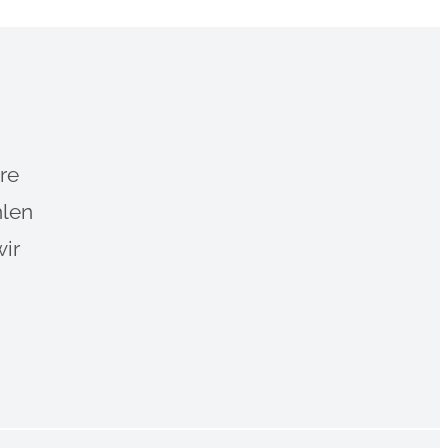
re
hlen
wir