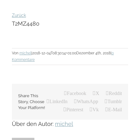
Zurück
T2MZ4480
Von
michel
|
2018-12-04T08:30:14+01:00
Dezember 4th, 2018
|
0
Kommentare
Facebook
X
Reddit
Share This
LinkedIn
WhatsApp
Tumblr
Story, Choose
Your Platform!
Pinterest
Vk
E-Mail
Über den Autor:
michel