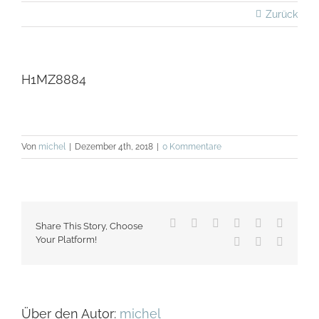
Zurück
H1MZ8884
Von
michel
|
Dezember 4th, 2018
|
0 Kommentare
Facebook
X
Reddit
LinkedIn
WhatsApp
Tumblr
Share This Story, Choose
Your Platform!
Pinterest
Vk
E-
Mail
Über den Autor:
michel