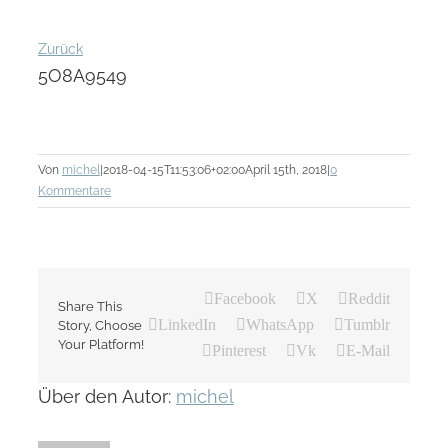
Zurück
5O8A9549
Von
michel
|
2018-04-15T11:53:06+02:00
April 15th, 2018
|
0
Kommentare
Facebook
X
Reddit
Share This
LinkedIn
WhatsApp
Tumblr
Story, Choose
Your Platform!
Pinterest
Vk
E-Mail
Über den Autor:
michel