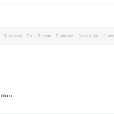
Facebook
X
Reddit
LinkedIn
WhatsApp
Tumb
 können.